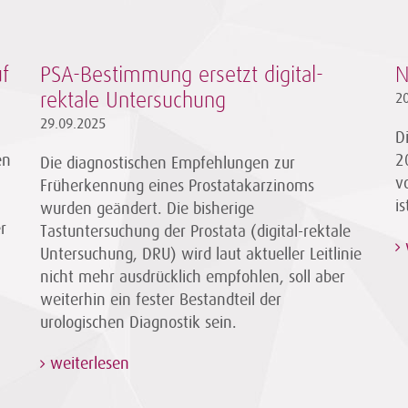
uf
PSA-Bestimmung ersetzt digital-
N
rektale Untersuchung
2
29.09.2025
D
en
2
Die diagnostischen Empfehlungen zur
v
Früherkennung eines Prostatakarzinoms
h
i
wurden geändert. Die bisherige
r
Tastuntersuchung der Prostata (digital-rektale
Untersuchung, DRU) wird laut aktueller Leitlinie
nicht mehr ausdrücklich empfohlen, soll aber
weiterhin ein fester Bestandteil der
urologischen Diagnostik sein.
weiterlesen