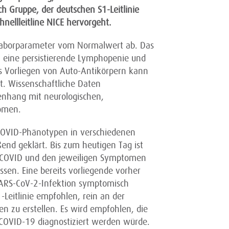
h Gruppe, der deutschen S1-Leitlinie
ellleitline NICE hervorgeht.
aborparameter vom Normalwert ab. Das
l eine persistierende Lymphopenie und
s Vorliegen von Auto-Antikörpern kann
t. Wissenschaftliche Daten
nhang mit neurologischen,
omen.
-COVID-Phänotypen in verschiedenen
ßend geklärt. Bis zum heutigen Tag ist
COVID und den jeweiligen Symptomen
ssen. Eine bereits vorliegende vorher
SARS-CoV-2-Infektion symptomisch
-Leitlinie empfohlen, rein an der
n zu erstellen. Es wird empfohlen, die
e COVID-19 diagnostiziert werden würde.