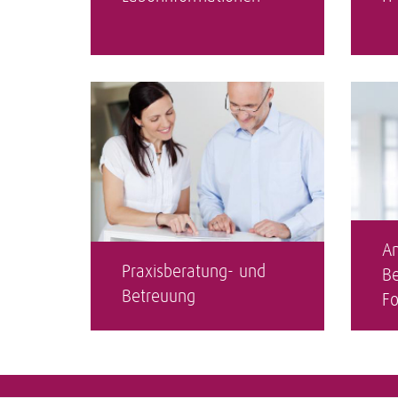
An
Praxisberatung- und
Be
Betreuung
Fo