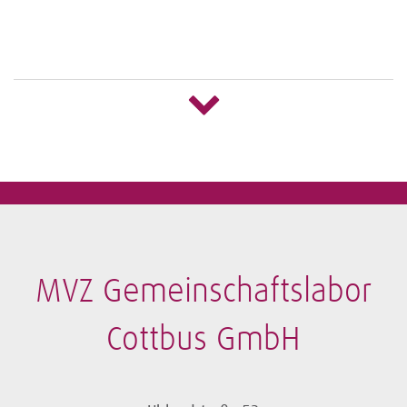
MVZ Labor Ludwigsburg SE & Co. eGbR
Mörikestraße 28/2
71636 Ludwigsburg
MVZ Gemeinschaftslabor
Tel.: +49 7141 966-0
Cottbus GmbH
www.mvz-labor-lb.de