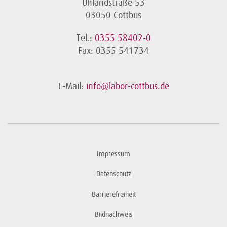
Uhlandstraße 53
03050 Cottbus
Tel.:
0355 58402-0
Fax: 0355 541734
E-Mail:
info@labor-cottbus.de
MVZ Humangenetik Ulm GbR
Impressum
Karlstraße 31-33
89073 Ulm
Datenschutz
Tel.: +49 731 850773-0
Barrierefreiheit
www.humangenetik-ulm.de
Bildnachweis