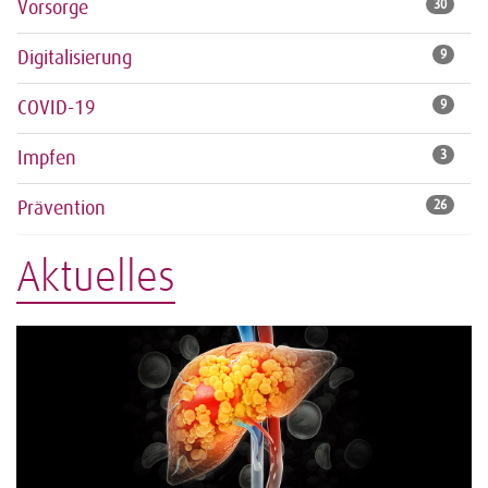
Vorsorge
30
Digitalisierung
9
COVID-19
9
Impfen
3
Prävention
26
Aktuelles