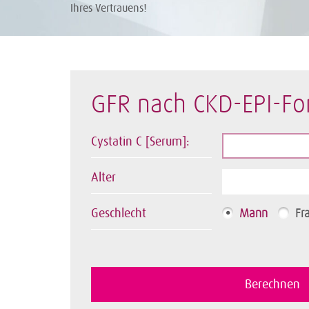
Ihres Vertrauens!
GFR nach CKD-EPI-For
Cystatin C [Serum]:
Alter
Geschlecht
Mann
Fr