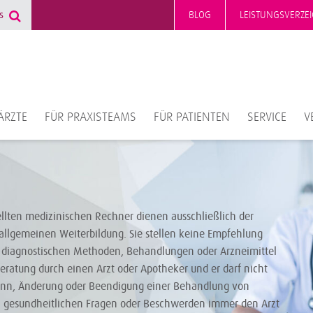
BLOG
LEISTUNGSVERZEI
ÄRZTE
FÜR PRAXISTEAMS
FÜR PATIENTEN
SERVICE
V
ellten medizinischen Rechner dienen ausschließlich der
allgemeinen Weiterbildung. Sie stellen keine Empfehlung
diagnostischen Methoden, Behandlungen oder Arzneimittel
Beratung durch einen Arzt oder Apotheker und er darf nicht
ginn, Änderung oder Beendigung einer Behandlung von
i gesundheitlichen Fragen oder Beschwerden immer den Arzt