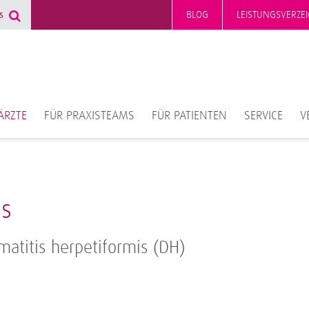
BLOG
LEISTUNGSVERZEI
ÄRZTE
FÜR PRAXISTEAMS
FÜR PATIENTEN
SERVICE
V
is
atitis herpetiformis (DH)