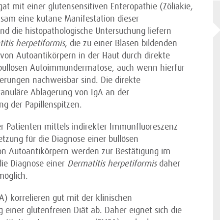
gat mit einer glutensensitiven Enteropathie (Zöliakie,
chsam eine kutane Manifestation dieser
und die histopathologische Untersuchung liefern
itis herpetiformis
, die zu einer Blasen bildenden
n Autoantikörpern in der Haut durch direkte
 bullösen Autoimmundermatose, auch wenn hierfür
derungen nachweisbar sind. Die direkte
anuläre Ablagerung von IgA an der
g der Papillenspitzen.
r Patienten mittels indirekter Immunfluoreszenz
tzung für die Diagnose einer bullösen
on Autoantikörpern werden zur Bestätigung im
 die Diagnose einer
Dermatitis herpetiformis
daher
möglich.
) korrelieren gut mit der klinischen
 einer glutenfreien Diät ab. Daher eignet sich die