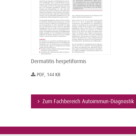
Dermatitis herpetiformis
PDF, 144 KB
Zum Fachbereich Autoimmun-Diagnostik