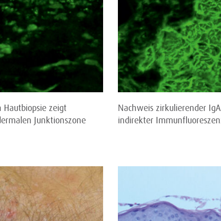
 Hautbiopsie zeigt
Nachweis zirkulierender Ig
dermalen Junktionszone
indirekter Immunfluoresze