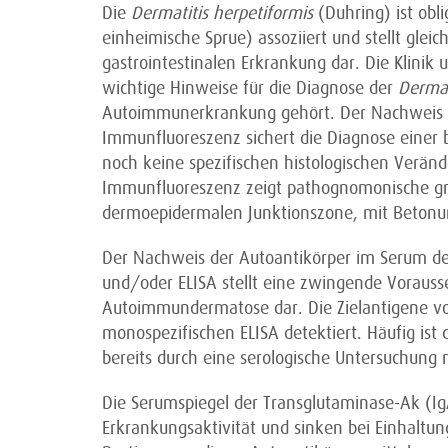
Die
Dermatitis herpetiformis
(Duhring) ist obli
einheimische Sprue) assoziiert und stellt glei
gastrointestinalen Erkrankung dar. Die Klinik 
wichtige Hinweise für die Diagnose der
Dermat
Autoimmunerkrankung gehört. Der Nachweis vo
Immunfluoreszenz sichert die Diagnose einer
noch keine spezifischen histologischen Verän
Immunfluoreszenz zeigt pathognomonische gr
dermoepidermalen Junktionszone, mit Betonun
Der Nachweis der Autoantikörper im Serum de
und/oder ELISA stellt eine zwingende Vorausse
Autoimmundermatose dar. Die Zielantigene v
monospezifischen ELISA detektiert. Häufig ist
bereits durch eine serologische Untersuchung 
Die Serumspiegel der Transglutaminase-Ak (IgA
Erkrankungsaktivität und sinken bei Einhaltung