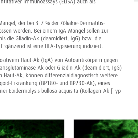
ntitativer Immunoassays (ELISA) auch als
angel, der bei 3–7 % der Zöliakie-Dermatitis-
ossen werden. Bei einem IgA-Mangel sollen zur
is die Gliadin-Ak (deamidiert, IgG) bzw. die
rgänzend ist eine HLA-Typisierung indiziert.
positivem Haut-Ak (IgA) von Autoantikörpern gegen
nsglutaminase-Ak oder Gliadin-Ak (deamidiert, IgG)
Haut-Ak, können differenzialdiagnostisch weitere
goid-Erkrankung (BP180- und BP230-Ak), eines
r Epidermolysis bullosa acquisita (Kollagen-Ak ­[Typ