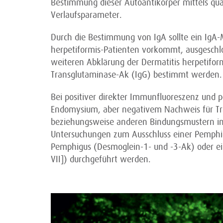
Bestimmung dieser Autoantikörper mittels qua
Verlaufsparameter.
Durch die Bestimmung von IgA sollte ein IgA-M
herpetiformis-Patienten vorkommt, ausgeschl
weiteren Abklärung der Dermatitis herpetiform
Transglutaminase-Ak (IgG) bestimmt werden. E
Bei positiver direkter Immunfluoreszenz und 
Endomysium, aber negativem Nachweis für Tra
beziehungsweise anderen Bindungsmustern im 
Untersuchungen zum Ausschluss einer Pemphi
Pemphigus (Desmoglein-1- und -3-Ak) oder eine
VII]) durchgeführt werden.