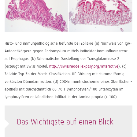
Histo- und immunpathologische Befunde bei Zöliakie (a) Nachweis von IgA-
Autoantikörpern gegen Endomysium mittels indirekter Immunfluoreszenz
auf Esophagus. (b) Schematische Darstellung der Transglutaminase 2
(erzeugt mit Swiss Model,
http://swissmodel.expasy.org/interactive
). (c)
Zöliakie Typ 3b der Marsh-Klassifikation, HE-Färbung mit stummelförmig
verkürzten Dünndarmzotten. (d) CD8-Immunhisto­chemie eines Oberflächen­
epithels mit durchschnittlich 60–70 T-Lymphozyten/100 Enterozyten im
lymphozytären entzündlichen Infiltrat in der Lamina propria (x 100).
Das Wichtigste auf einen Blick