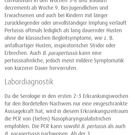
convulsivum in den Wochen 3–8 und Stadium
decrementi ab Woche 9. Bei Jugendlichen und
Erwachsenen und auch bei Kindern mit länger
zurückliegender oder unvollständiger Impfung verläuft
Pertussis oftmals lediglich als lang dauernder Husten
ohne die klassischen Begleitsymptome, wie z. B.
anfallsartiger Husten, inspiratorischer Stridor oder
Erbrechen. Auch
B. parapertussis
kann eine
pertussisähnliche, jedoch meist mildere Symptomatik
von kürzerer Dauer hervorrufen.
Labordiagnostik
Da die Serologie in den ersten 2–3 Erkrankungswochen
für den Bordetellen-Nachweis nur eine eingeschränkte
Aussagekraft hat, wird in diesem Erkrankungszeitraum
die PCR von (tiefen) Nasopharyngealabstrichen
empfohlen. Die PCR kann sowohl
B. pertussis
als auch
B. parapertussis
nachweisen. Ab der 3.