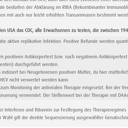
de bedürfen der Abklärung im RIBA (Rekombinanter Immunoblo
enten mit auch nur leicht erhöhten Transaminasen bestimmt we
 den USA das CDC, alle Erwachsenen zu testen, die zwischen 1
die aktive replikative Infektion. Positive Befunde werden quant
positiven Antikörpertest bzw. nach negativem Antikörpertest b
ienten) durchgeführt werden.
 indiziert bei Neugeborenen positiver Mütter, da hier mütterli
-HCV nicht verwertet werden kann.
m Monitoring der antiviralen Therapie eingesetzt. Bei der Ve
esteuerung verwendet. Der Stellenwert bei der Therapie mit DAA
i Interferon und Ribavirin zur Festlegung des Therapieregimes 
r Wahl gilt die direkte Sequenzierung ausgewählter Genabschn