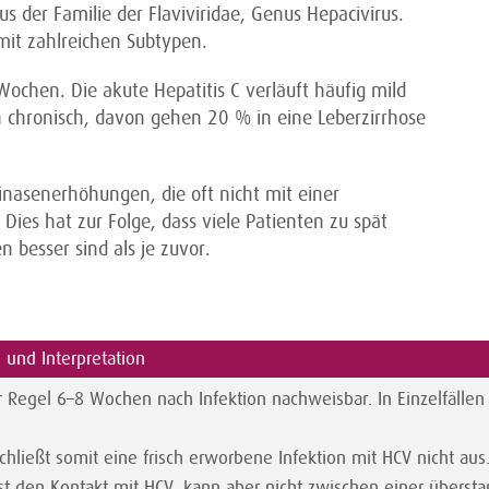
us der Familie der Flaviviridae, Genus Hepacivirus.
it zahlreichen Subtypen.
Wochen. Die akute Hepatitis C verläuft häufig mild
chronisch, davon gehen 20 % in eine Leberzirrhose
inasenerhöhungen, die oft nicht mit einer
Dies hat zur Folge, dass viele Patienten zu spät
 besser sind als je zuvor.
n und Interpretation
 Regel 6–8 Wochen nach Infektion nachweisbar. In Einzelfällen
schließt somit eine frisch erworbene Infektion mit HCV nicht aus
t den Kontakt mit HCV, kann aber nicht zwischen einer übersta