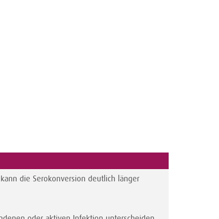
 kann die Serokonversion deutlich länger
.
ndenen oder aktiven Infektion unterscheiden.